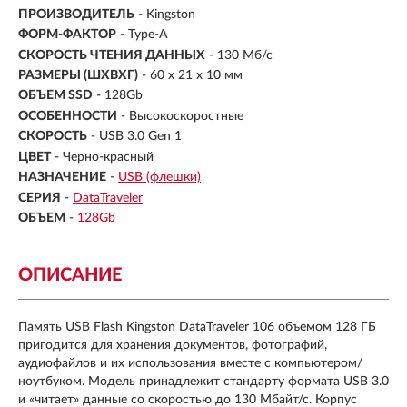
ПРОИЗВОДИТЕЛЬ
- Kingston
ФОРМ-ФАКТОР
-
Type-A
СКОРОСТЬ ЧТЕНИЯ ДАННЫХ
- 130 Мб/с
РАЗМЕРЫ (ШXВXГ)
- 60 x 21 x 10 мм
ОБЪЕМ SSD
-
128Gb
ОСОБЕННОСТИ
- Высокоскоростные
СКОРОСТЬ
- USB 3.0 Gen 1
ЦВЕТ
- Черно-красный
НАЗНАЧЕНИЕ
-
USB (флешки)
СЕРИЯ
-
DataTraveler
ОБЪЕМ
-
128Gb
ОПИСАНИЕ
Память USB Flash Kingston DataTraveler 106 объемом 128 ГБ
пригодится для хранения документов, фотографий,
аудиофайлов и их использования вместе с компьютером/
ноутбуком. Модель принадлежит стандарту формата USB 3.0
и «читает» данные со скоростью до 130 Мбайт/с. Корпус