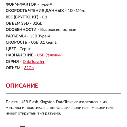
ФОРМ-ФАКТОР
-
Type-A
СКОРОСТЬ ЧТЕНИЯ ДАННЫХ
- 100 Мб/с
ВЕС (БРУТТО, КГ)
- 0.1
ОБЪЕМ SSD
-
32Gb
ОСОБЕННОСТИ
- Высокоскоростные
РАЗЪЕМЫ
- USB Type-A
СКОРОСТЬ
- USB 3.1 Gen 1
ЦВЕТ
- Серый
НАЗНАЧЕНИЕ
-
USB (флешки)
СЕРИЯ
-
DataTraveler
ОБЪЕМ
-
32Gb
ОПИСАНИЕ
Память USB Flash Kingston DataTraveler изготовлена из
металла и пластика в виде флэш-накопителя. Накопитель
имеет открытый тип разъема.