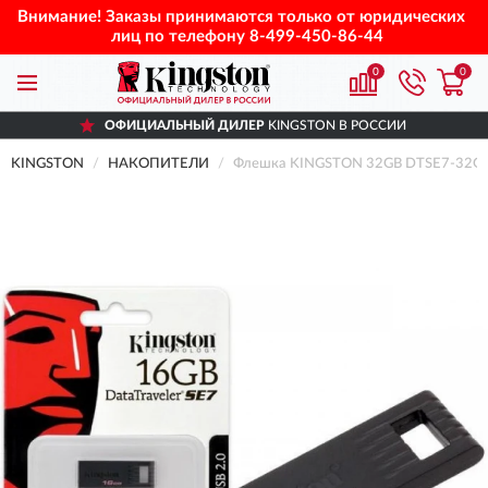
Внимание! Заказы принимаются только от юридических
лиц по телефону
8-499-450-86-44
0
0
ОФИЦИАЛЬНЫЙ ДИЛЕР
KINGSTON В РОССИИ
KINGSTON
НАКОПИТЕЛИ
Флешка KINGSTON 32GB DTSE7-32G