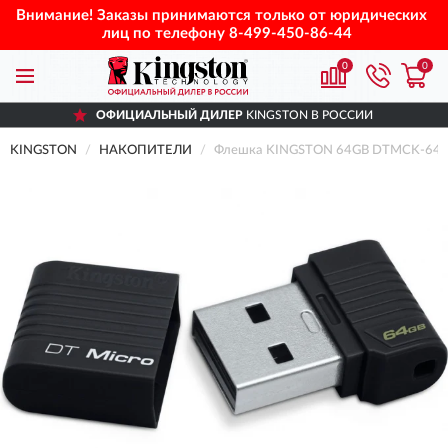
Внимание! Заказы принимаются только от юридических
лиц по телефону
8-499-450-86-44
0
0
ОФИЦИАЛЬНЫЙ ДИЛЕР
KINGSTON В РОССИИ
KINGSTON
НАКОПИТЕЛИ
Флешка KINGSTON 64GB DTMCK-64