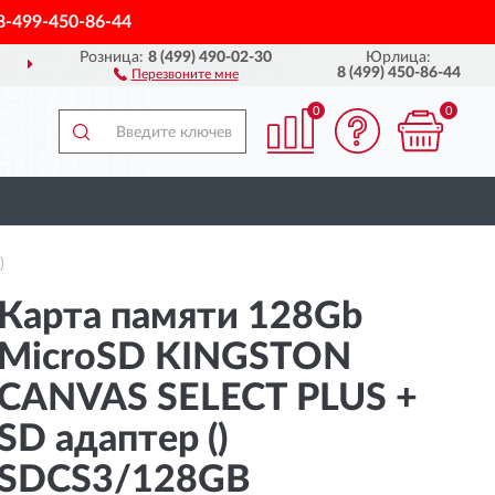
8-499-450-86-44
Розница:
8 (499) 490-02-30
Юрлица:
ДОСТАВИМ
ПО ВСЕЙ РОССИИ
8 (499) 450-86-44
Перезвоните мне
0
0
)
Карта памяти 128Gb
MicroSD KINGSTON
CANVAS SELECT PLUS +
SD адаптер ()
SDCS3/128GB