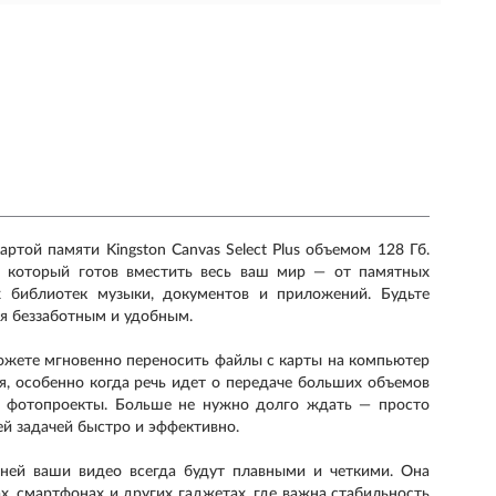
той памяти Kingston Canvas Select Plus объемом 128 Гб.
, который готов вместить весь ваш мир — от памятных
библиотек музыки, документов и приложений. Будьте
ся беззаботным и удобным.
ожете мгновенно переносить файлы с карты на компьютер
я, особенно когда речь идет о передаче больших объемов
е фотопроекты. Больше не нужно долго ждать — просто
ей задачей быстро и эффективно.
 ней ваши видео всегда будут плавными и четкими. Она
х, смартфонах и других гаджетах, где важна стабильность