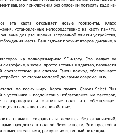
мент вашего приключения без опасений потерять кадр из-
ов эта карта открывает новые горизонты. Класс
жения, установленные непосредственно на карту памяти,
е решение для расширения встроенной памяти устройства,
вобождения места. Ваш гаджет получит второе дыхание, а
даптером на полноразмерную SD-карту. Это делает ее
 смартфоне, а затем, просто вставив в адаптер, перенести
й соответствующим слотом. Такой подход обеспечивает
устройств, от старых моделей до самых современных.
телей по всему миру. Карта памяти Canvas Select Plus
Она устойчива к воздействию неблагоприятных факторов,
ие в аэропортах и магнитные поля, что обеспечивает
стиция в надежность и спокойствие.
ить, снимать, сохранять и делиться без ограничений.
е вами находится в полной безопасности. Это простой и
 и вместительными, раскрыв их истинный потенциал.