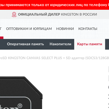
азы принимаются только от юридических лиц по телефону
ОФИЦИАЛЬНЫЙ ДИЛЕР
KINGSTON В РОССИИ
Г
ОПТОВИКАМ И ЮРЛИЦАМ
НОВИНКИ
КОНТАКТЫ
Оперативная память
Накопители
Карты памяти
croSD KINGSTON CANVAS SELECT PLUS + SD адаптер (SDCS3/128GB