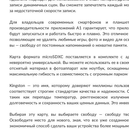
записи динамичных сцен. Вы сможете запечатлеть каждый мо
за недостаточной скорости записи.
Для владельцев современных смартфонов и планшет
производительности приложений A1 гарантирует, что прило
будут запускаться и работать быстро и плавно. Это отлично
позволяющее не удалять любимые игры, фото и видео для ос
вы — свободу от постоянных напоминаний о нехватке памяти.
Карта формата microSDXC поставляется в комплекте с а
невероятно универсальной. Вы можете использовать ее в своем
отснятый материал в фотоаппарат или ноутбук, оснащенны
максимальную гибкость и совместимость с огромным парком 
Kingston — это имя, которому доверяют миллионы пользова
соответствует строгим стандартам качества и надежности. 
таких как перепады температур, рентгеновское излучен
долговечность и сохранность ваших ценных данных. Это инве
Выбирая эту карту, вы выбираете свободу — свободу твор
Освободите место для нового, зная, что все уже созданно
экономичный способ сделать ваши устройства более мощными