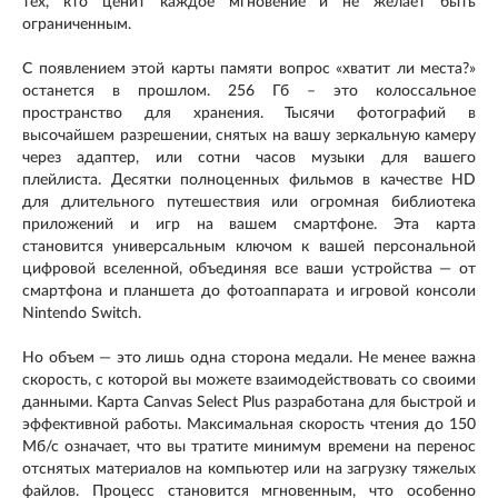
тех, кто ценит каждое мгновение и не желает быть
ограниченным.
С появлением этой карты памяти вопрос «хватит ли места?»
останется в прошлом. 256 Гб – это колоссальное
пространство для хранения. Тысячи фотографий в
высочайшем разрешении, снятых на вашу зеркальную камеру
через адаптер, или сотни часов музыки для вашего
плейлиста. Десятки полноценных фильмов в качестве HD
для длительного путешествия или огромная библиотека
приложений и игр на вашем смартфоне. Эта карта
становится универсальным ключом к вашей персональной
цифровой вселенной, объединяя все ваши устройства — от
смартфона и планшета до фотоаппарата и игровой консоли
Nintendo Switch.
Но объем — это лишь одна сторона медали. Не менее важна
скорость, с которой вы можете взаимодействовать со своими
данными. Карта Canvas Select Plus разработана для быстрой и
эффективной работы. Максимальная скорость чтения до 150
Мб/с означает, что вы тратите минимум времени на перенос
отснятых материалов на компьютер или на загрузку тяжелых
файлов. Процесс становится мгновенным, что особенно