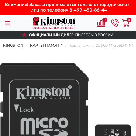
Внимание! Заказы принимаются только от юридических
лиц по телефону
8-499-450-86-44
0
0
ОФИЦИАЛЬНЫЙ ДИЛЕР
KINGSTON В РОССИИ
KINGSTON
КАРТЫ ПАМЯТИ
Карта памяти 256Gb MicroSD KING