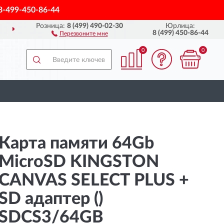
8-499-450-86-44
Розница:
8 (499) 490-02-30
Юрлица:
ДОСТАВИМ
ПО ВСЕЙ РОССИИ
8 (499) 450-86-44
Перезвоните мне
0
0
Карта памяти 64Gb
MicroSD KINGSTON
CANVAS SELECT PLUS +
SD адаптер ()
SDCS3/64GB