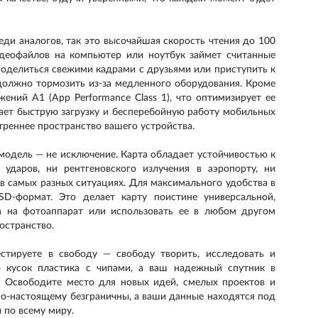
реди аналогов, так это высочайшая скорость чтения до 100
идеофайлов на компьютер или ноутбук займет считанные
поделиться свежими кадрами с друзьями или приступить к
должно тормозить из-за медленного оборудования. Кроме
жений A1 (App Performance Class 1), что оптимизирует ее
вает быструю загрузку и бесперебойную работу мобильных
треннее пространство вашего устройства.
 модель — не исключение. Карта обладает устойчивостью к
ударов, ни рентгеновского излучения в аэропорту, ни
в самых разных ситуациях. Для максимального удобства в
D-формат. Это делает карту поистине универсальной,
а на фотоаппарат или использовать ее в любом другом
остранство.
вестируете в свободу — свободу творить, исследовать и
о кусок пластика с чипами, а ваш надежный спутник в
 Освободите место для новых идей, смелых проектов и
по-настоящему безграничны, а ваши данные находятся под
 по всему миру.