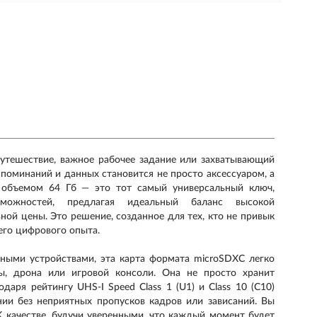
путешествие, важное рабочее задание или захватывающий
поминаний и данных становится не просто аксессуаром, а
us объемом 64 Гб — это тот самый универсальный ключ,
ожностей, предлагая идеальный баланс высокой
ой цены. Это решение, созданное для тех, кто не привык
его цифрового опыта.
ными устройствами, эта карта формата microSDXC легко
ы, дрона или игровой консоли. Она не просто хранит
аря рейтингу UHS-I Speed Class 1 (U1) и Class 10 (C10)
нии без неприятных пропусков кадров или зависаний. Вы
качестве, будучи уверенными, что каждый момент будет