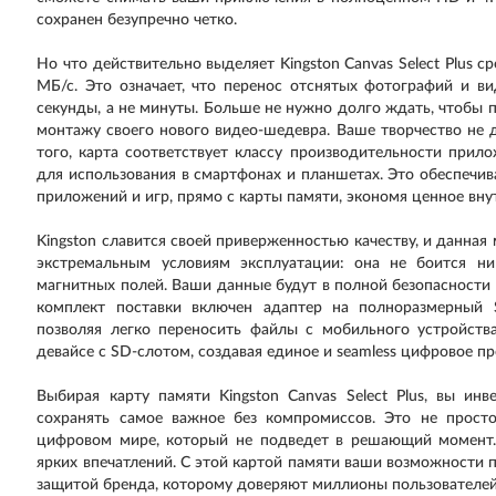
сохранен безупречно четко.
Но что действительно выделяет Kingston Canvas Select Plus с
МБ/с. Это означает, что перенос отснятых фотографий и в
секунды, а не минуты. Больше не нужно долго ждать, чтобы 
монтажу своего нового видео-шедевра. Ваше творчество не 
того, карта соответствует классу производительности прило
для использования в смартфонах и планшетах. Это обеспечи
приложений и игр, прямо с карты памяти, экономя ценное вну
Kingston славится своей приверженностью качеству, и данная
экстремальным условиям эксплуатации: она не боится ни 
магнитных полей. Ваши данные будут в полной безопасности 
комплект поставки включен адаптер на полноразмерный S
позволяя легко переносить файлы с мобильного устройств
девайсе с SD-слотом, создавая единое и seamless цифровое пр
Выбирая карту памяти Kingston Canvas Select Plus, вы ин
сохранять самое важное без компромиссов. Это не прост
цифровом мире, который не подведет в решающий момент.
ярких впечатлений. С этой картой памяти ваши возможности 
защитой бренда, которому доверяют миллионы пользователей