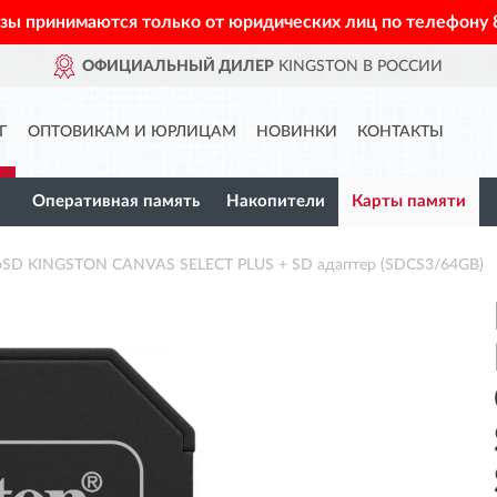
азы принимаются только от юридических лиц по телефону
ОФИЦИАЛЬНЫЙ ДИЛЕР
KINGSTON В РОССИИ
Г
ОПТОВИКАМ И ЮРЛИЦАМ
НОВИНКИ
КОНТАКТЫ
Оперативная память
Накопители
Карты памяти
roSD KINGSTON CANVAS SELECT PLUS + SD адаптер (SDCS3/64GB)