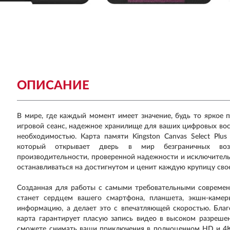
ОПИСАНИЕ
В мире, где каждый момент имеет значение, будь то яркое 
игровой сеанс, надежное хранилище для ваших цифровых вос
необходимостью. Карта памяти Kingston Canvas Select Pl
который открывает дверь в мир безграничных возм
производительности, проверенной надежности и исключительн
останавливаться на достигнутом и ценит каждую крупицу сво
Созданная для работы с самыми требовательными современ
станет сердцем вашего смартфона, планшета, экшн-камер
информацию, а делает это с впечатляющей скоростью. Благод
карта гарантирует пласую запись видео в высоком разреше
сможете снимать ваши приключения в полноценном HD и 4K 