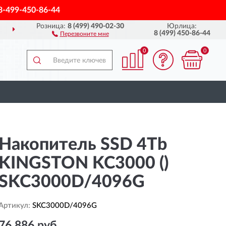
8-499-450-86-44
Розница:
8 (499) 490-02-30
Юрлица:
Й РОССИИ
ПОЛНЫЙ
А
8 (499) 450-86-44
Перезвоните мне
0
0
Накопитель SSD 4Tb
KINGSTON KC3000 ()
SKC3000D/4096G
Артикул:
SKC3000D/4096G
76 886 руб.