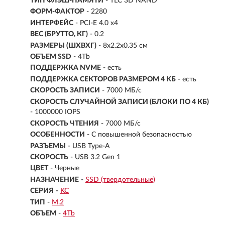
ТИП ФЛЭШ-ПАМЯТИ
- TLC 3D NAND
ФОРМ-ФАКТОР
-
2280
ИНТЕРФЕЙС
- PCI-E 4.0 x4
ВЕС (БРУТТО, КГ)
- 0.2
РАЗМЕРЫ (ШXВXГ)
- 8х2.2х0.35 см
ОБЪЕМ SSD
-
4Tb
ПОДДЕРЖКА NVME
- есть
ПОДДЕРЖКА СЕКТОРОВ РАЗМЕРОМ 4 КБ
- есть
СКОРОСТЬ ЗАПИСИ
- 7000 МБ/с
СКОРОСТЬ СЛУЧАЙНОЙ ЗАПИСИ (БЛОКИ ПО 4 КБ)
- 1000000 IOPS
СКОРОСТЬ ЧТЕНИЯ
- 7000 МБ/с
ОСОБЕННОСТИ
- С повышенной безопасностью
РАЗЪЕМЫ
- USB Type-A
СКОРОСТЬ
- USB 3.2 Gen 1
ЦВЕТ
- Черные
НАЗНАЧЕНИЕ
-
SSD (твердотельные)
СЕРИЯ
-
KC
ТИП
-
M.2
ОБЪЕМ
-
4Tb