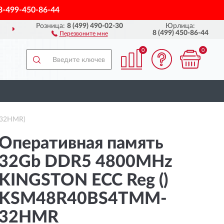
8-499-450-86-44
Розница:
8 (499) 490-02-30
Юрлица:
ДОСТАВИМ
ПО ВСЕЙ РОССИИ
8 (499) 450-86-44
Перезвоните мне
0
0
-32HMR)
Оперативная память
32Gb DDR5 4800MHz
KINGSTON ECC Reg ()
KSM48R40BS4TMM-
32HMR