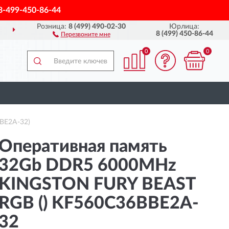
8-499-450-86-44
Розница:
8 (499) 490-02-30
Юрлица:
ДОСТАВИМ
ПО ВСЕЙ РОССИИ
8 (499) 450-86-44
Перезвоните мне
0
0
BE2A-32)
Оперативная память
32Gb DDR5 6000MHz
KINGSTON FURY BEAST
RGB () KF560C36BBE2A-
32