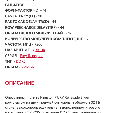
РАДИАТОР
- 1
ФОРМ-ФАКТОР
- DIMM
CAS LATENCY (CL)
- 38
RAS TO CAS DELAY (TRCD)
- 44
ROW PRECHARGE DELAY (TRP)
- 44
ОБЪЕМ ОДНОГО МОДУЛЯ, ГБАЙТ
- 16
КОЛИЧЕСТВО МОДУЛЕЙ В КОМПЛЕКТЕ, ШТ.
- 2
ЧАСТОТА, МГЦ
- 7200
НАЗНАЧЕНИЕ
-
Для ПК
СЕРИЯ
-
Fury Renegade
ТИП
-
DDR5
ОБЪЕМ
-
2х16Gb
ОПИСАНИЕ
Оперативная память Kingston FURY Renegade Silver
комплектом из двух модулей суммарным объемом 32 ГБ
станет высокопроизводительным дополнением игрового
настольного ПК. ОЗУ поколения DDR5 функционирует на