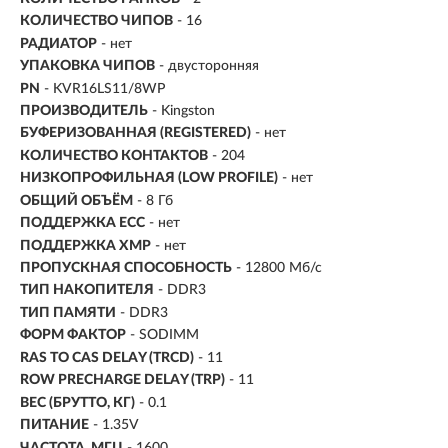
КОЛИЧЕСТВО ЧИПОВ
- 16
РАДИАТОР
- нет
УПАКОВКА ЧИПОВ
- двусторонняя
PN
- KVR16LS11/8WP
ПРОИЗВОДИТЕЛЬ
- Kingston
БУФЕРИЗОВАННАЯ (REGISTERED)
- нет
КОЛИЧЕСТВО КОНТАКТОВ
- 204
НИЗКОПРОФИЛЬНАЯ (LOW PROFILE)
- нет
ОБЩИЙ ОБЪЁМ
- 8 Гб
ПОДДЕРЖКА ECC
- нет
ПОДДЕРЖКА XMP
- нет
ПРОПУСКНАЯ СПОСОБНОСТЬ
- 12800 Мб/с
ТИП НАКОПИТЕЛЯ
- DDR3
ТИП ПАМЯТИ
- DDR3
ФОРМ ФАКТОР
- SODIMM
RAS TO CAS DELAY (TRCD)
- 11
ROW PRECHARGE DELAY (TRP)
- 11
ВЕС (БРУТТО, КГ)
- 0.1
ПИТАНИЕ
- 1.35V
ЧАСТОТА, МГЦ
- 1600