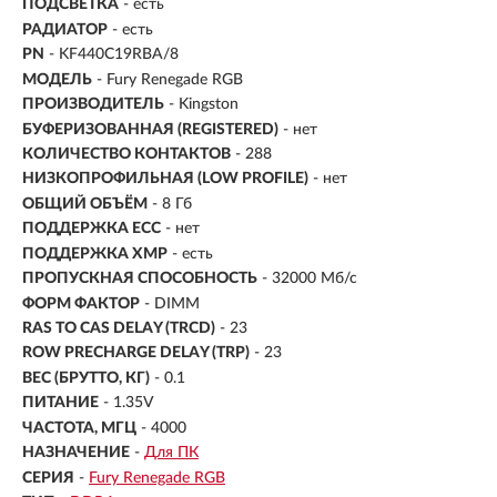
ПОДСВЕТКА
- есть
РАДИАТОР
- есть
PN
- KF440C19RBA/8
МОДЕЛЬ
- Fury Renegade RGB
ПРОИЗВОДИТЕЛЬ
- Kingston
БУФЕРИЗОВАННАЯ (REGISTERED)
- нет
КОЛИЧЕСТВО КОНТАКТОВ
- 288
НИЗКОПРОФИЛЬНАЯ (LOW PROFILE)
- нет
ОБЩИЙ ОБЪЁМ
- 8 Гб
ПОДДЕРЖКА ECC
- нет
ПОДДЕРЖКА XMP
- есть
ПРОПУСКНАЯ СПОСОБНОСТЬ
- 32000 Мб/с
ФОРМ ФАКТОР
- DIMM
RAS TO CAS DELAY (TRCD)
- 23
ROW PRECHARGE DELAY (TRP)
- 23
ВЕС (БРУТТО, КГ)
- 0.1
ПИТАНИЕ
- 1.35V
ЧАСТОТА, МГЦ
- 4000
НАЗНАЧЕНИЕ
-
Для ПК
СЕРИЯ
-
Fury Renegade RGB