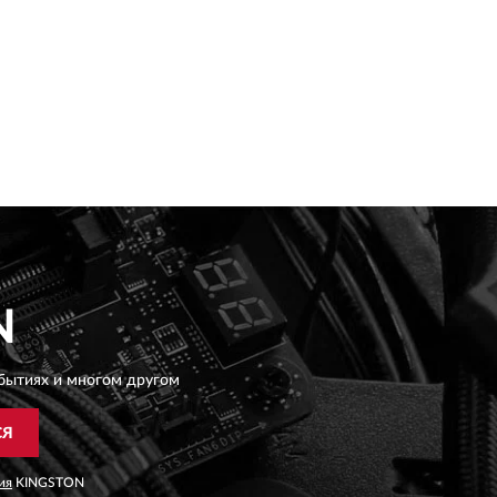
N
бытиях и многом другом
СЯ
ия
KINGSTON