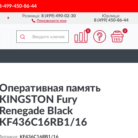
8-499-450-86-44
Розница:
8 (499) 490-02-30
Юрлица:
СЕЙ РОССИИ
ПОЛНЫЙ
8 (499) 450-86-44
Перезвоните мне
0
0
Оперативная память
KINGSTON Fury
Renegade Black
KF436C16RB1/16
Артикул:
KF436C16RB1/16