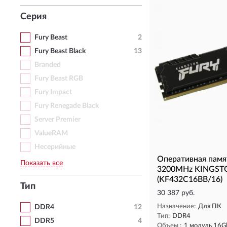
Серия
Fury Beast
2
Fury Beast Black
13
Branded
Fury Beast RGB
Fury Impact
Fury Renegade Black
Server Premier
ValueRAM
Несерийные
Оперативная пам
Показать все
3200MHz KINGST
(KF432C16BB/16)
Тип
30 387 руб.
Назначение:
Для ПК
DDR4
12
Тип:
DDR4
DDR5
4
Объем :
1 модуль 16G