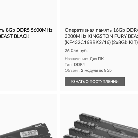
ять 8Gb DDR5 5600MHz
Оперативная память 16Gb DDR
BEAST BLACK
3200MHz KINGSTON FURY BEA
(KF432C16BBK2/16) (2x8Gb KIT)
26 056 руб.
Назначение:
Для ПК
Тип:
DDR4
Объем :
2 модуля по 8Gb
УЗНАТЬ О ПОСТУПЛЕНИИ