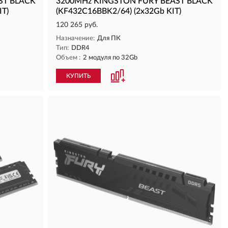
ST BLACK
3200MHz KINGSTON FURY BEAST BLACK
IT)
(KF432C16BBK2/64) (2x32Gb KIT)
120 265 руб.
Назначение:
Для ПК
Тип:
DDR4
Объем :
2 модуля по 32Gb
КУПИТЬ