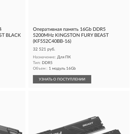
4
Оперативная память 16Gb DDR5
ST BLACK
5200MHz KINGSTON FURY BEAST
(KF552C40BB-16)
32 521 руб.
Назначение:
Для ПК
Тип:
DDR5
Объем :
1 модуль 16Gb
УЗНАТЬ О ПОСТУПЛЕНИИ