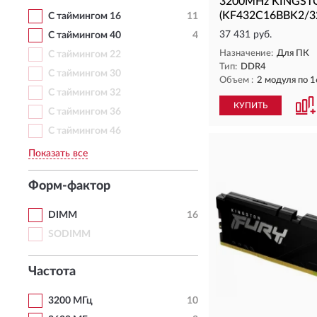
3200MHz KINGST
(KF432C16BBK2/32
С таймингом 16
11
37 431 руб.
С таймингом 40
4
Назначение:
Для ПК
С таймингом 22
Тип:
DDR4
С таймингом 30
Объем :
2 модуля по 
С таймингом 32
КУПИТЬ
С таймингом 36
С таймингом 46
Показать все
Форм-фактор
DIMM
16
SODIMM
Частота
3200 МГц
10