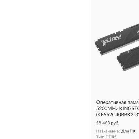
Оперативная пам
5200MHz KINGST
(KF552C40BBK2-32
58 463 руб.
Назначение:
Для ПК
Тип:
DDR5