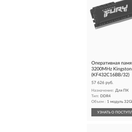
Оперативная пам
3200MHz Kingston 
(KF432C16BB/32)
57 626 руб.
Назначение:
Для ПК
Тип:
DDR4
Объем :
1 модуль 32G
УЗНАТЬ О ПОСТУП