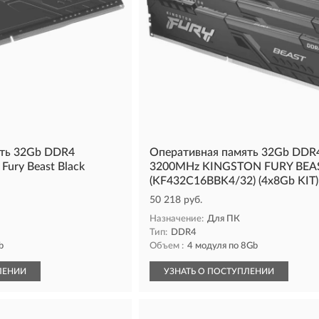
ять 32Gb DDR4
Оперативная память 32Gb DDR
Fury Beast Black
3200MHz KINGSTON FURY BEA
(KF432C16BBK4/32) (4x8Gb KIT)
50 218 руб.
Назначение:
Для ПК
Тип:
DDR4
b
Объем :
4 модуля по 8Gb
ЛЕНИИ
УЗНАТЬ О ПОСТУПЛЕНИИ