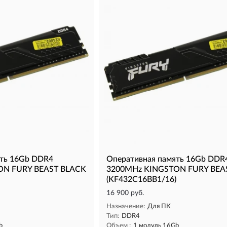
ять 16Gb DDR4
Оперативная память 16Gb DDR
ON FURY BEAST BLACK
3200MHz KINGSTON FURY BEA
(KF432C16BB1/16)
16 900 руб.
Назначение:
Для ПК
Тип:
DDR4
b
Объем :
1 модуль 16Gb