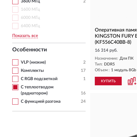
3600 МГц
2
1600 МГц
6000 МГц
6400 МГц
Оперативная пам
Показать все
KINGSTON FURY 
(KF556C40BB-8)
Особенности
16 314 руб.
Назначение:
Для ПК
VLP (низкие)
2
Тип:
DDR5
Объем :
1 модуль 8Gb
Комплекты
17
С RGB подсветкой
1
КУПИТЬ
С теплоотводом
(радиатором)
16
С функцией разгона
24