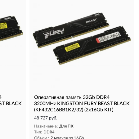
4
Оперативная память 32Gb DDR4
ST BLACK
3200MHz KINGSTON FURY BEAST BLACK
(KF432C16BB1K2/32) (2x16Gb KIT)
48 727 руб.
Назначение:
Для ПК
Тип:
DDR4
Объем :
2 модуля по 16Gb