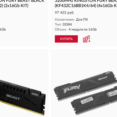
ON FURY BEAST BLACK
3200MHz KINGSTON FURY BEA
) (2x16Gb KIT)
(KF432C16BB1K4/64) (4x16Gb K
97 455 руб.
Назначение:
Для ПК
Тип:
DDR4
16Gb
Объем :
4 модуля по 16Gb
КУПИТЬ