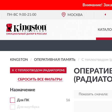
Внимание! Зак
ПН-ВС 9:00-21:00
МОСКВА
О
КАТАЛО
KINGSTON
ОПЕРАТИВНАЯ ПАМЯТЬ
С теплоотводом (
ОПЕРАТИ
X
С ТЕПЛООТВОДОМ (РАДИАТОРОМ)
(РАДИАТ
СБРОСИТЬ ВСЕ ФИЛЬТРЫ
Назначение
Показать сначала:
Для ПК
16
Для ноутбука