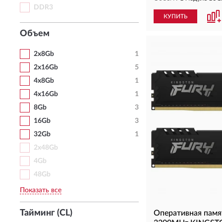
DDR3
КУПИТЬ
Объем
2х8Gb
1
2х16Gb
5
4х8Gb
1
4х16Gb
1
8Gb
3
16Gb
3
32Gb
1
2х48Gb
4Gb
48Gb
Показать все
Тайминг (CL)
Оперативная пам