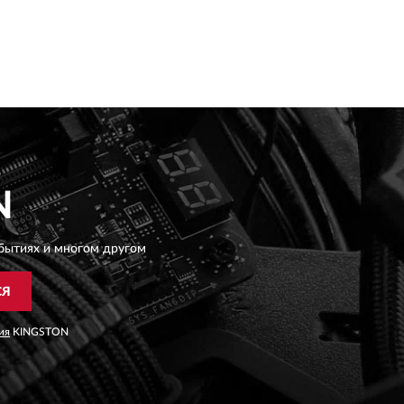
N
бытиях и многом другом
СЯ
ия
KINGSTON