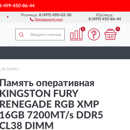
8-499-450-86-44
Розница:
8 (499) 490-02-30
Юрлица:
ДОСТАВИМ
ПО ВСЕЙ РОССИИ
8 (499) 450-86-44
Перезвоните мне
0
0
L38 DIMM
Память оперативная
KINGSTON FURY
RENEGADE RGB XMP
16GB 7200MT/s DDR5
CL38 DIMM