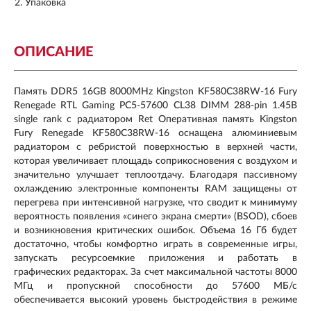
Упаковка
ОПИСАНИЕ
Память DDR5 16GB 8000MHz Kingston KF580C38RW-16 Fury
Renegade RTL Gaming PC5-57600 CL38 DIMM 288-pin 1.45В
single rank с радиатором Ret Оперативная память Kingston
Fury Renegade KF580C38RW-16 оснащена алюминиевым
радиатором с ребристой поверхностью в верхней части,
которая увеличивает площадь соприкосновения с воздухом и
значительно улучшает теплоотдачу. Благодаря пассивному
охлаждению электронные компоненты RAM защищены от
перегрева при интенсивной нагрузке, что сводит к минимуму
вероятность появления «синего экрана смерти» (BSOD), сбоев
и возникновения критических ошибок. Объема 16 Гб будет
достаточно, чтобы комфортно играть в современные игры,
запускать ресурсоемкие приложения и работать в
графических редакторах. За счет максимальной частоты 8000
МГц и пропускной способности до 57600 МБ/с
обеспечивается высокий уровень быстродействия в режиме