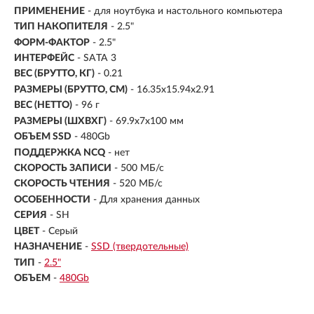
ПРИМЕНЕНИЕ
- для ноутбука и настольного компьютера
ТИП НАКОПИТЕЛЯ
- 2.5"
ФОРМ-ФАКТОР
-
2.5"
ИНТЕРФЕЙС
- SATA 3
ВЕС (БРУТТО, КГ)
- 0.21
РАЗМЕРЫ (БРУТТО, СМ)
- 16.35x15.94x2.91
ВЕС (НЕТТО)
- 96 г
РАЗМЕРЫ (ШXВXГ)
- 69.9x7x100 мм
ОБЪЕМ SSD
-
480Gb
ПОДДЕРЖКА NCQ
- нет
СКОРОСТЬ ЗАПИСИ
- 500 МБ/с
СКОРОСТЬ ЧТЕНИЯ
- 520 МБ/с
ОСОБЕННОСТИ
- Для хранения данных
СЕРИЯ
- SH
ЦВЕТ
- Серый
НАЗНАЧЕНИЕ
-
SSD (твердотельные)
ТИП
-
2.5"
ОБЪЕМ
-
480Gb