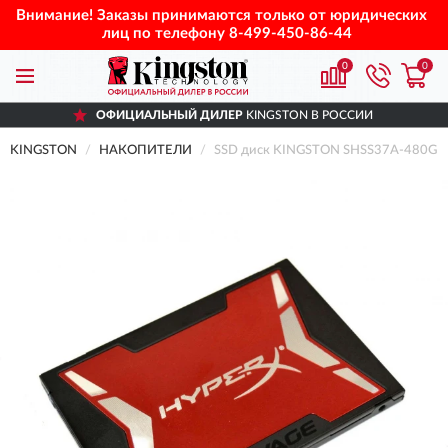
Внимание! Заказы принимаются только от юридических
лиц по телефону
8-499-450-86-44
0
0
ОФИЦИАЛЬНЫЙ ДИЛЕР
KINGSTON В РОССИИ
KINGSTON
НАКОПИТЕЛИ
SSD диск KINGSTON SHSS37A-480G