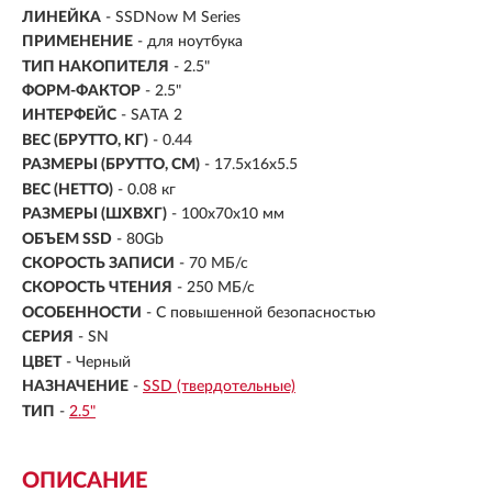
ЛИНЕЙКА
- SSDNow M Series
ПРИМЕНЕНИЕ
- для ноутбука
ТИП НАКОПИТЕЛЯ
- 2.5"
ФОРМ-ФАКТОР
-
2.5"
ИНТЕРФЕЙС
- SATA 2
ВЕС (БРУТТО, КГ)
- 0.44
РАЗМЕРЫ (БРУТТО, СМ)
- 17.5x16x5.5
ВЕС (НЕТТО)
- 0.08 кг
РАЗМЕРЫ (ШXВXГ)
- 100x70x10 мм
ОБЪЕМ SSD
-
80Gb
СКОРОСТЬ ЗАПИСИ
- 70 МБ/с
СКОРОСТЬ ЧТЕНИЯ
- 250 МБ/с
ОСОБЕННОСТИ
- С повышенной безопасностью
СЕРИЯ
- SN
ЦВЕТ
- Черный
НАЗНАЧЕНИЕ
-
SSD (твердотельные)
ТИП
-
2.5"
ОПИСАНИЕ