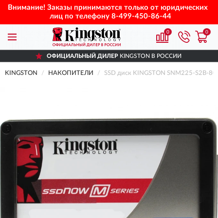
Внимание! Заказы принимаются только от юридических
лиц по телефону
8-499-450-86-44
0
0
ОФИЦИАЛЬНЫЙ ДИЛЕР
KINGSTON В РОССИИ
KINGSTON
НАКОПИТЕЛИ
SSD диск KINGSTON SNM225-S2B-80