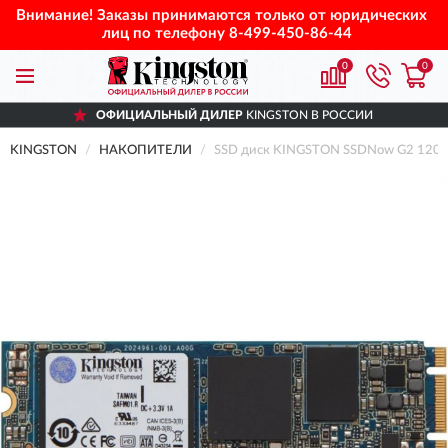
Внимание! Заказы принимаются только от юридических
лиц по телефону
8-499-450-86-44
0
0
ОФИЦИАЛЬНЫЙ ДИЛЕР
KINGSTON В РОССИИ
KINGSTON
НАКОПИТЕЛИ
SSD диск KINGSTON SSDNow G2 120