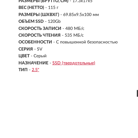
РАЗМЕРЫ (БРУТТО, СМ)
- 17.3x17x5
ВЕС (НЕТТО)
- 115 г
РАЗМЕРЫ (ШXВXГ)
- 69.85x9.5x100 мм
ОБЪЕМ SSD
-
120Gb
СКОРОСТЬ ЗАПИСИ
- 480 МБ/с
СКОРОСТЬ ЧТЕНИЯ
- 535 МБ/с
ОСОБЕННОСТИ
- С повышенной безопасностью
СЕРИЯ
- SV
ЦВЕТ
- Серый
НАЗНАЧЕНИЕ
-
SSD (твердотельные)
ТИП
-
2.5"