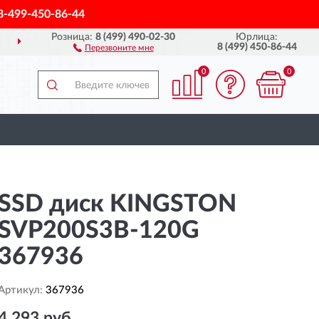
8-499-450-86-44
Розница:
8 (499) 490-02-30
Юрлица:
ДОСТАВИМ
ПО ВСЕЙ РОССИИ
8 (499) 450-86-44
Перезвоните мне
0
0
SSD диск KINGSTON
SVP200S3B-120G
367936
Артикул:
367936
4 293 руб.