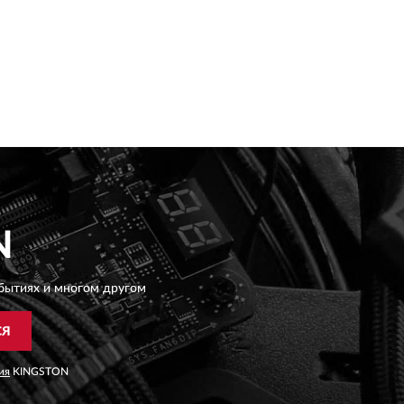
N
бытиях и многом другом
СЯ
ия
KINGSTON