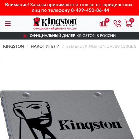
Внимание! Заказы принимаются только от юридических
лиц по телефону
8-499-450-86-44
0
0
ОФИЦИАЛЬНЫЙ ДИЛЕР
KINGSTON В РОССИИ
KINGSTON
НАКОПИТЕЛИ
SSD диск KINGSTON UV500 120Gb S