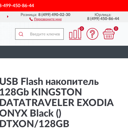
8-499-450-86-44
Розница:
8 (499) 490-02-30
Юрлица:
ДОСТАВИМ
ПО ВСЕЙ РОССИИ
8 (499) 450-86-44
Перезвоните мне
0
0
USB Flash накопитель
128Gb KINGSTON
DATATRAVELER EXODIA
ONYX Black ()
DTXON/128GB