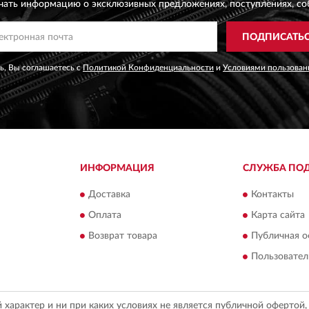
чать информацию о эксклюзивных предложениях,
поступлениях, со
ПОДПИСАТЬ
, Вы соглашаетесь с
Политикой Конфиденциальности
и
Условиями пользован
ИНФОРМАЦИЯ
СЛУЖБА ПО
Доставка
Контакты
Оплата
Карта сайта
Возврат товара
Публичная о
Пользовател
арактер и ни при каких условиях не является публичной офертой